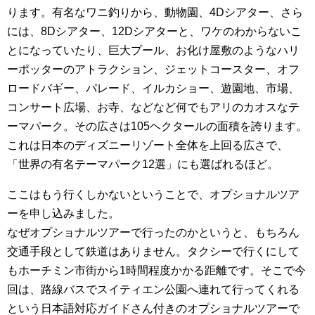
ります。有名なワニ釣りから、動物園、4Dシアター、さら
には、8Dシアター、12Dシアターと、ワケのわからないこ
とになっていたり、巨大プール、お化け屋敷のようなハリ
ーポッターのアトラクション、ジェットコースター、オフ
ロードバギー、パレード、イルカショー、遊園地、市場、
コンサート広場、お寺、などなど何でもアリのカオスなテ
ーマパーク。その広さは105ヘクタールの面積を誇ります。
これは日本のディズニーリゾート全体を上回る広さで、
「世界の有名テーマパーク12選」にも選ばれるほど。
ここはもう行くしかないということで、オプショナルツア
ーを申し込みました。
なぜオプショナルツアーで行ったのかというと、もちろん
交通手段として鉄道はありません。タクシーで行くにして
もホーチミン市街から1時間程度かかる距離です。そこで今
回は、路線バスでスイティエン公園へ連れて行ってくれる
という日本語対応ガイドさん付きのオプショナルツアーで