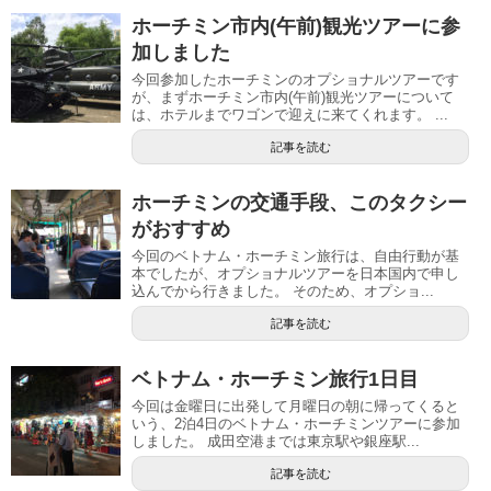
ホーチミン市内(午前)観光ツアーに参
加しました
今回参加したホーチミンのオプショナルツアーです
が、まずホーチミン市内(午前)観光ツアーについて
は、ホテルまでワゴンで迎えに来てくれます。 ...
記事を読む
ホーチミンの交通手段、このタクシー
がおすすめ
今回のベトナム・ホーチミン旅行は、自由行動が基
本でしたが、オプショナルツアーを日本国内で申し
込んでから行きました。 そのため、オプショ...
記事を読む
ベトナム・ホーチミン旅行1日目
今回は金曜日に出発して月曜日の朝に帰ってくると
いう、2泊4日のベトナム・ホーチミンツアーに参加
しました。 成田空港までは東京駅や銀座駅...
記事を読む