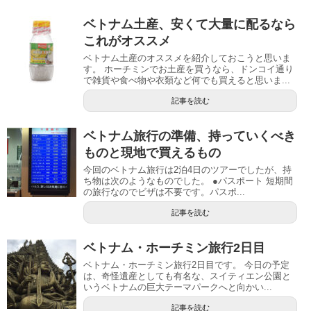
ベトナム土産、安くて大量に配るなら
これがオススメ
ベトナム土産のオススメを紹介しておこうと思いま
す。 ホーチミンでお土産を買うなら、ドンコイ通り
で雑貨や食べ物や衣類など何でも買えると思いま...
記事を読む
ベトナム旅行の準備、持っていくべき
ものと現地で買えるもの
今回のベトナム旅行は2泊4日のツアーでしたが、持
ち物は次のようなものでした。 ●パスポート 短期間
の旅行なのでビザは不要です。パスポ...
記事を読む
ベトナム・ホーチミン旅行2日目
ベトナム・ホーチミン旅行2日目です。 今日の予定
は、奇怪遺産としても有名な、スイティエン公園と
いうベトナムの巨大テーマパークへと向かい...
記事を読む